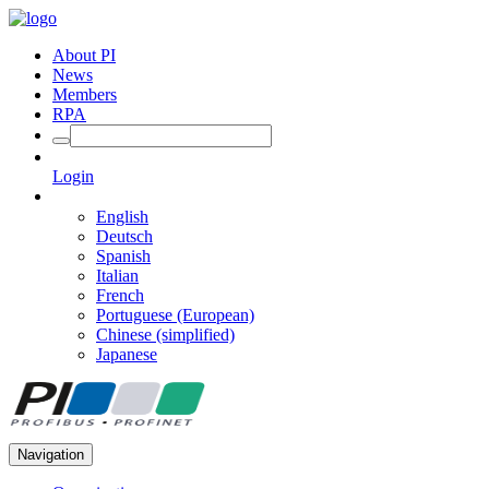
About PI
News
Members
RPA
Login
English
Deutsch
Spanish
Italian
French
Portuguese (European)
Chinese (simplified)
Japanese
Navigation