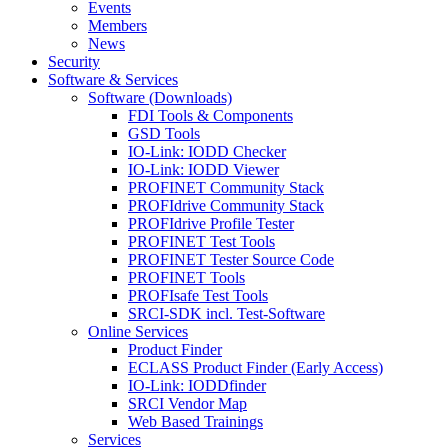
Events
Members
News
Security
Software & Services
Software (Downloads)
FDI Tools & Components
GSD Tools
IO-Link: IODD Checker
IO-Link: IODD Viewer
PROFINET Community Stack
PROFIdrive Community Stack
PROFIdrive Profile Tester
PROFINET Test Tools
PROFINET Tester Source Code
PROFINET Tools
PROFIsafe Test Tools
SRCI-SDK incl. Test-Software
Online Services
Product Finder
ECLASS Product Finder (Early Access)
IO-Link: IODDfinder
SRCI Vendor Map
Web Based Trainings
Services