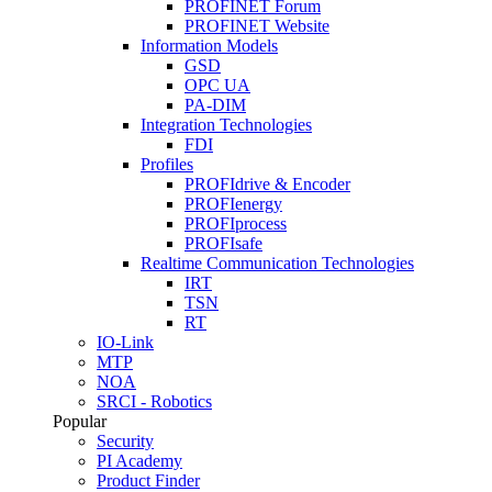
PROFINET Forum
PROFINET Website
Information Models
GSD
OPC UA
PA-DIM
Integration Technologies
FDI
Profiles
PROFIdrive & Encoder
PROFIenergy
PROFIprocess
PROFIsafe
Realtime Communication Technologies
IRT
TSN
RT
IO-Link
MTP
NOA
SRCI - Robotics
Popular
Security
PI Academy
Product Finder