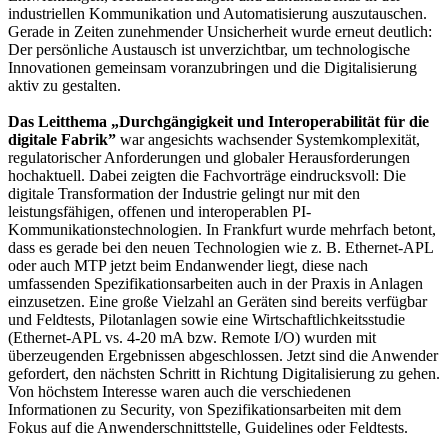
industriellen Kommunikation und Automatisierung auszutauschen.
Gerade in Zeiten zunehmender Unsicherheit wurde erneut deutlich:
Der persönliche Austausch ist unverzichtbar, um technologische
Innovationen gemeinsam voranzubringen und die Digitalisierung
aktiv zu gestalten.
Das Leitthema „Durchgängigkeit und Interoperabilität für die
digitale Fabrik”
war angesichts wachsender Systemkomplexität,
regulatorischer Anforderungen und globaler Herausforderungen
hochaktuell. Dabei zeigten die Fachvorträge eindrucksvoll: Die
digitale Transformation der Industrie gelingt nur mit den
leistungsfähigen, offenen und interoperablen PI-
Kommunikationstechnologien. In Frankfurt wurde mehrfach betont,
dass es gerade bei den neuen Technologien wie z. B. Ethernet-APL
oder auch MTP jetzt beim Endanwender liegt, diese nach
umfassenden Spezifikationsarbeiten auch in der Praxis in Anlagen
einzusetzen. Eine große Vielzahl an Geräten sind bereits verfügbar
und Feldtests, Pilotanlagen sowie eine Wirtschaftlichkeitsstudie
(Ethernet-APL vs. 4-20 mA bzw. Remote I/O) wurden mit
überzeugenden Ergebnissen abgeschlossen. Jetzt sind die Anwender
gefordert, den nächsten Schritt in Richtung Digitalisierung zu gehen.
Von höchstem Interesse waren auch die verschiedenen
Informationen zu Security, von Spezifikationsarbeiten mit dem
Fokus auf die Anwenderschnittstelle, Guidelines oder Feldtests.