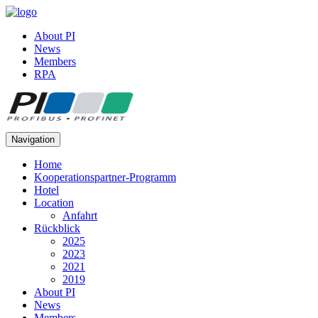
About PI
News
Members
RPA
Navigation
Home
Kooperationspartner-Programm
Hotel
Location
Anfahrt
Rückblick
2025
2023
2021
2019
About PI
News
Members