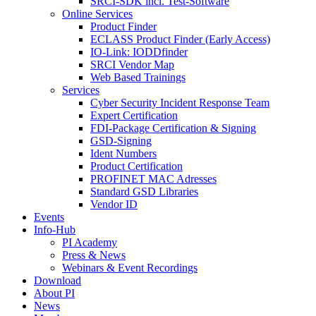
SRCI-SDK incl. Test-Software
Online Services
Product Finder
ECLASS Product Finder (Early Access)
IO-Link: IODDfinder
SRCI Vendor Map
Web Based Trainings
Services
Cyber Security Incident Response Team
Expert Certification
FDI-Package Certification & Signing
GSD-Signing
Ident Numbers
Product Certification
PROFINET MAC Adresses
Standard GSD Libraries
Vendor ID
Events
Info-Hub
PI Academy
Press & News
Webinars & Event Recordings
Download
About PI
News