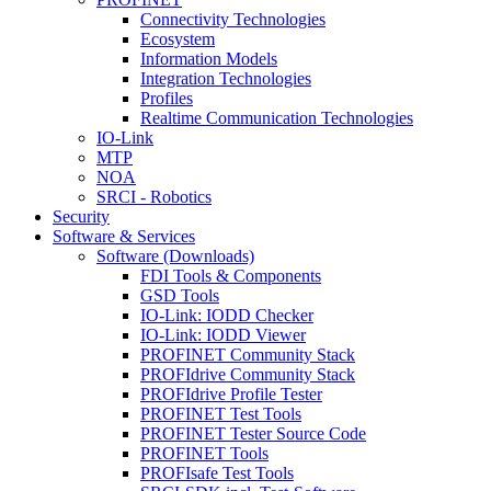
Connectivity Technologies
Ecosystem
Information Models
Integration Technologies
Profiles
Realtime Communication Technologies
IO-Link
MTP
NOA
SRCI - Robotics
Security
Software & Services
Software (Downloads)
FDI Tools & Components
GSD Tools
IO-Link: IODD Checker
IO-Link: IODD Viewer
PROFINET Community Stack
PROFIdrive Community Stack
PROFIdrive Profile Tester
PROFINET Test Tools
PROFINET Tester Source Code
PROFINET Tools
PROFIsafe Test Tools