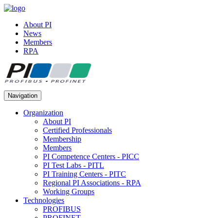
About PI
News
Members
RPA
Navigation
Organization
About PI
Certified Professionals
Membership
Members
PI Competence Centers - PICC
PI Test Labs - PITL
PI Training Centers - PITC
Regional PI Associations - RPA
Working Groups
Technologies
PROFIBUS
PROFINET