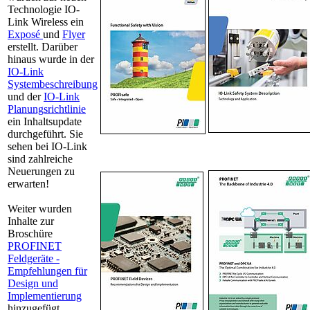
Technologie IO-
Link Wireless ein
Exposé
und
Flyer
erstellt. Darüber
hinaus wurde in der
IO-Link
Systembeschreibung
und der
IO-Link
Planungsrichtlinie
ein Inhaltsupdate
durchgeführt. Sie
sehen bei IO-Link
sind zahlreiche
Neuerungen zu
erwarten!
Weiter wurden
Inhalte zur
Broschüre
PROFINET
Feldgeräte -
Empfehlungen für
Design und
Implementierung
hinzugefügt.