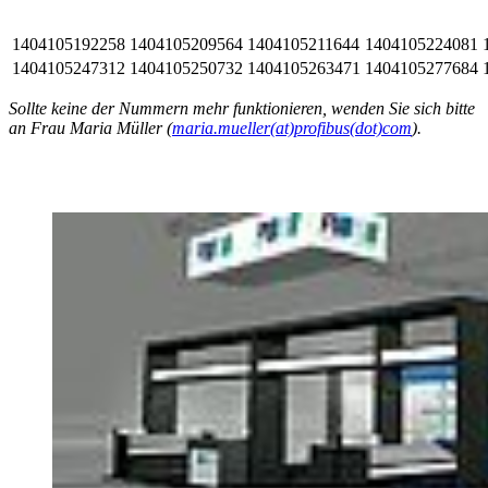
1404105192258
1404105209564
1404105211644
1404105224081
1404105247312
1404105250732
1404105263471
1404105277684
Sollte keine der Nummern mehr funktionieren, wenden Sie sich bitte
an Frau Maria Müller (
maria.mueller(at)profibus(dot)com
).