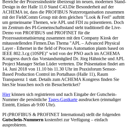
Bereiche der Prozessindustrie überzeugt im neuen, modernen Stand-
Design in der Halle 11.0 Stand C43.Die Besonderheit auf der
ACHEMA ist, dass die PROFIBUS Nutzerorganisation zusammen
mit der FieldComm Group mit dem gleichen "Look & Feel" auftritt
um gemeinsame Themen, wie APL und FDI zu präsentieren. Doch
im Zentrum des PI-Gemeinschaftsstand steht traditionell die Live-
Demo von PROFIBUS und PROFINET für die
Prozessautomatisierung zusammen mit den Company Kiosk der
mitausstellenden Firmen.Das Thema "APL – Advanced Physical
Layer - Ethernet in the field of Process Automation plants based on
IEEE 802.3.cg (10SPE)" wird von der PNO auch im ACHEMA
Kongress durch das Vorstandsmitglied Dr. Jörg Hähniche und APL
Project Manager Stefan Lüder vertreten. Die Präsentation findet am
14. Juni 2018 von 11.10 bis 11.30 Uhr im Praxisforum Sensor-
Based Production Control im Portalhaus (Halle 11), Raum
Transparenz 1 statt. Details zum ACHEMA Kongress finden Sie
hier.Sie brauchen noch ein Besucherticket?
Hier
können sich registrieren und nach Eingabe der Gutschein-
Nummer die persönliche
Tages-Gastkarte
ausdrucken (einmaliger
Eintritt, Einlass ab 9:00 Uhr).
PI (PROFIBUS & PROFINET International) stellt die folgenden
Gutschein-Nummern
kostenfrei zur Verfügung – einfach
ausprobieren.