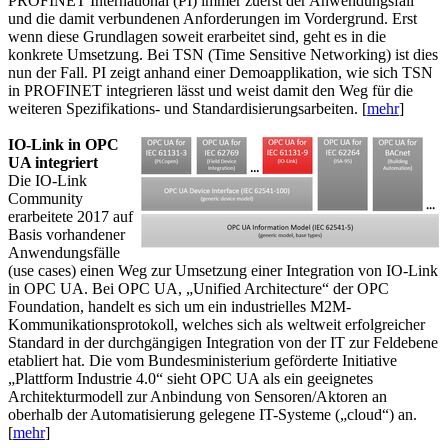
PROFINET International (PI) immer zuerst der Anwendungsfall
und die damit verbundenen Anforderungen im Vordergrund. Erst
wenn diese Grundlagen soweit erarbeitet sind, geht es in die
konkrete Umsetzung. Bei TSN (Time Sensitive Networking) ist dies
nun der Fall. PI zeigt anhand einer Demoapplikation, wie sich TSN
in PROFINET integrieren lässt und weist damit den Weg für die
weiteren Spezifikations- und Standardisierungsarbeiten. [
mehr
]
IO-Link in OPC
UA integriert
Die IO-Link
Community
erarbeitete 2017 auf
Basis vorhandener
Anwendungsfälle
(use cases) einen Weg zur Umsetzung einer Integration von IO-Link
in OPC UA. Bei OPC UA, „Unified Architecture“ der OPC
Foundation, handelt es sich um ein industrielles M2M-
Kommunikationsprotokoll, welches sich als weltweit erfolgreicher
Standard in der durchgängigen Integration von der IT zur Feldebene
etabliert hat. Die vom Bundesministerium geförderte Initiative
„Plattform Industrie 4.0“ sieht OPC UA als ein geeignetes
Architekturmodell zur Anbindung von Sensoren/Aktoren an
oberhalb der Automatisierung gelegene IT-Systeme („cloud“) an.
[
mehr
]