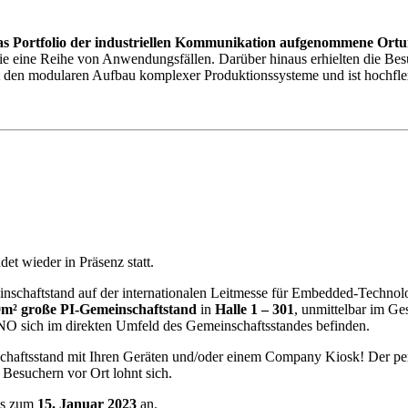
das Portfolio der industriellen Kommunikation aufgenommene Ortu
wie eine Reihe von Anwendungsfällen. Darüber hinaus erhielten die Be
 den modularen Aufbau komplexer Produktionssysteme und ist hochflex
det wieder in Präsenz statt.
nschaftstand auf der internationalen Leitmesse für Embedded-Technol
m² große PI-Gemeinschaftstand
in
Halle 1 – 301
, unmittelbar im G
r PNO sich im direkten Umfeld des Gemeinschaftsstandes befinden.
schaftsstand mit Ihren Geräten und/oder einem Company Kiosk! Der pe
Besuchern vor Ort lohnt sich.
is zum
15. Januar 2023
an.