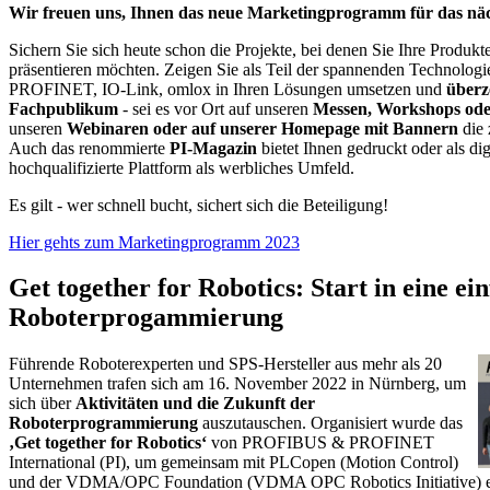
Wir freuen uns, Ihnen das neue Marketingprogramm für das näch
Sichern Sie sich heute schon die Projekte, bei denen Sie Ihre Produ
präsentieren möchten. Zeigen Sie als Teil der spannenden Techno
PROFINET, IO-Link, omlox in Ihren Lösungen umsetzen und
überz
Fachpublikum
- sei es vor Ort auf unseren
Messen, Workshops ode
unseren
Webinaren oder auf unserer Homepage mit Bannern
die 
Auch das renommierte
PI-Magazin
bietet Ihnen gedruckt oder als dig
hochqualifizierte Plattform als werbliches Umfeld.
Es gilt - wer schnell bucht, sichert sich die Beteiligung!
Hier gehts zum Marketingprogramm 2023
Get together for Robotics: Start in eine ei
Roboterprogammierung
Führende Roboterexperten und SPS-Hersteller aus mehr als 20
Unternehmen trafen sich am 16. November 2022 in Nürnberg, um
sich über
Aktivitäten und die Zukunft der
Roboterprogrammierung
auszutauschen. Organisiert wurde das
‚Get together for Robotics‘
von PROFIBUS & PROFINET
International (PI), um gemeinsam mit PLCopen (Motion Control)
und der VDMA/OPC Foundation (VDMA OPC Robotics Initiative) 