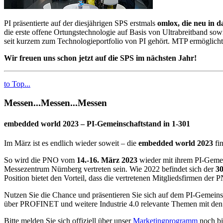
PI präsentierte auf der diesjährigen SPS erstmals
omlox, die neu in 
die erste offene Ortungstechnologie auf Basis von Ultrabreitband so
seit kurzem zum Technologieportfolio von PI gehört. MTP ermöglicht
Wir freuen uns schon jetzt auf die SPS im nächsten Jahr!
to Top...
Messen...Messen...Messen
embedded world 2023 – PI-Gemeinschaftstand in 1-301
Im März ist es endlich wieder soweit – die
embedded world 2023
fin
So wird die PNO vom
14.-16. März 2023
wieder mit ihrem PI-Gemei
Messezentrum Nürnberg vertreten sein. Wie 2022 befindet sich der
30
Position bietet den Vorteil, dass die vertretenen Mitgliedsfirmen de
Nutzen Sie die Chance und präsentieren Sie sich auf dem PI-Gemein
über PROFINET und weitere Industrie 4.0 relevante Themen mit den 
Bitte melden Sie sich offiziell über unser
Marketingprogramm
noch b