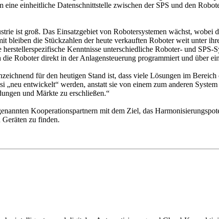
 eine einheitliche Datenschnittstelle zwischen der SPS und den Robot
strie ist groß. Das Einsatzgebiet von Robotersystemen wächst, wobei 
it bleiben die Stückzahlen der heute verkauften Roboter weit unter ihr
erstellerspezifische Kenntnisse unterschiedliche Roboter- und SPS-Sys
 die Roboter direkt in der Anlagensteuerung programmiert und über e
zeichnend für den heutigen Stand ist, dass viele Lösungen im Bereic
si „neu entwickelt“ werden, anstatt sie von einem zum anderen System
dungen und Märkte zu erschließen.“
den genannten Kooperationspartnern mit dem Ziel, das Harmonisierungspo
 Geräten zu finden.