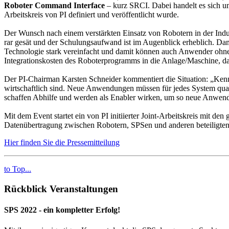
Roboter Command Interface
– kurz SRCI. Dabei handelt es sich um
Arbeitskreis von PI definiert und veröffentlicht wurde.
Der Wunsch nach einem verstärkten Einsatz von Robotern in der Indu
rar gesät und der Schulungsaufwand ist im Augenblick erheblich. Dam
Technologie stark vereinfacht und damit können auch Anwender ohne h
Integrationskosten des Roboterprogramms in die Anlage/Maschine, da
Der PI-Chairman Karsten Schneider kommentiert die Situation: „Kenn
wirtschaftlich sind. Neue Anwendungen müssen für jedes System qua
schaffen Abhilfe und werden als Enabler wirken, um so neue Anwen
Mit dem Event startet ein von PI initiierter Joint-Arbeitskreis mit 
Datenübertragung zwischen Robotern, SPSen und anderen beteiligten
Hier finden Sie die Pressemitteilung
to Top...
Rückblick Veranstaltungen
SPS 2022 - ein kompletter Erfolg!