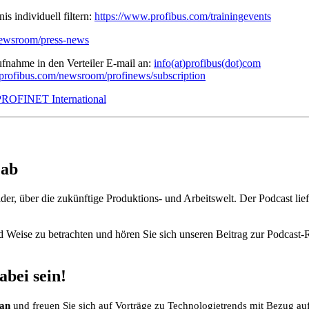
 individuell filtern:
https://www.profibus.com/trainingevents
newsroom/press-news
ufnahme in den Verteiler E-mail an:
info(at)profibus(dot)com
profibus.com/newsroom/profinews/subscription
OFINET International
Lab
er, über die zukünftige Produktions- und Arbeitswelt.
Der Podcast lie
nd Weise zu betrachten und hören Sie sich unseren Beitrag zur Podcast
bei sein!
 an
und freuen Sie sich auf Vorträge zu Technologietrends mit Bezug auf 