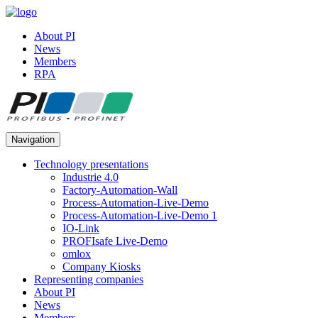
About PI
News
Members
RPA
Navigation
Technology presentations
Industrie 4.0
Factory-Automation-Wall
Process-Automation-Live-Demo
Process-Automation-Live-Demo 1
IO-Link
PROFIsafe Live-Demo
omlox
Company Kiosks
Representing companies
About PI
News
Members