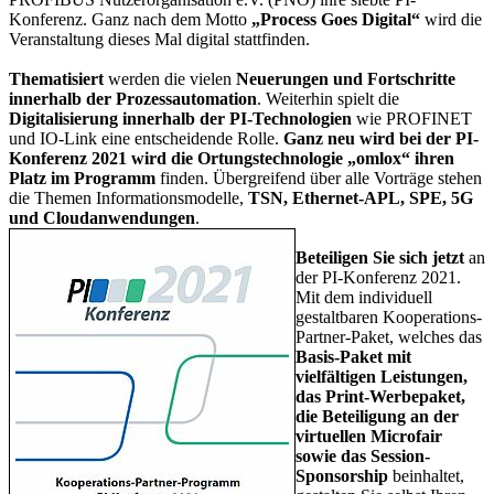
Konferenz. Ganz nach dem Motto
„Process Goes Digital“
wird die
Veranstaltung dieses Mal digital stattfinden.
Thematisiert
werden die vielen
Neuerungen und Fortschritte
innerhalb der Prozessautomation
. Weiterhin spielt die
Digitalisierung innerhalb der PI-Technologien
wie PROFINET
und IO-Link eine entscheidende Rolle.
Ganz neu wird bei der PI-
Konferenz 2021 wird die Ortungstechnologie „omlox“ ihren
Platz im Programm
finden. Übergreifend über alle Vorträge stehen
die Themen Informationsmodelle,
TSN, Ethernet-APL, SPE, 5G
und Cloudanwendungen
.
Beteiligen Sie sich jetzt
an
der PI-Konferenz 2021.
Mit dem individuell
gestaltbaren Kooperations-
Partner-Paket, welches das
Basis-Paket mit
vielfältigen Leistungen,
das Print-Werbepaket,
die Beteiligung an der
virtuellen Microfair
sowie das Session-
Sponsorship
beinhaltet,