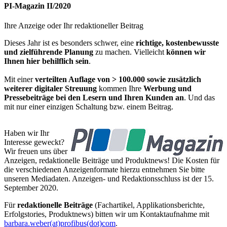
PI-Magazin II/2020
Ihre Anzeige oder Ihr redaktioneller Beitrag
Dieses Jahr ist es besonders schwer, eine
richtige, kostenbewusste
und zielführende Planung
zu machen. Vielleicht
können wir
Ihnen hier behilflich sein
.
Mit einer
verteilten Auflage von > 100.000 sowie zusätzlich
weiterer digitaler Streuung
kommen Ihre
Werbung und
Pressebeiträge bei den Lesern und Ihren Kunden an
. Und das
mit nur einer einzigen Schaltung bzw. einem Beitrag.
Haben wir Ihr
Interesse geweckt?
Wir freuen uns über
Anzeigen, redaktionelle Beiträge und Produktnews! Die Kosten für
die verschiedenen Anzeigenformate hierzu entnehmen Sie bitte
unseren Mediadaten. Anzeigen- und Redaktionsschluss ist der 15.
September 2020.
Für
r
edaktionelle Beiträge
(Fachartikel, Applikationsberichte,
Erfolgstories, Produktnews) bitten wir um Kontaktaufnahme mit
barbara.weber(at)profibus(dot)com
.