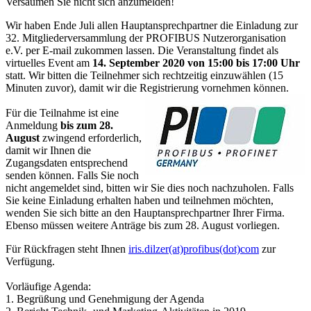
Versäumen Sie nicht sich anzumelden!
Wir haben Ende Juli allen Hauptansprechpartner die Einladung zur
32. Mitgliederversammlung der PROFIBUS Nutzerorganisation
e.V. per E-mail zukommen lassen. Die Veranstaltung findet als
virtuelles Event am
14. September 2020 von 15:00 bis 17:00 Uhr
statt. Wir bitten die Teilnehmer sich rechtzeitig einzuwählen (15
Minuten zuvor), damit wir die Registrierung vornehmen können.
Für die Teilnahme ist eine
Anmeldung
bis zum 28.
August
zwingend erforderlich,
damit wir Ihnen die
Zugangsdaten entsprechend
senden können. Falls Sie noch
nicht angemeldet sind, bitten wir Sie dies noch nachzuholen. Falls
Sie keine Einladung erhalten haben und teilnehmen möchten,
wenden Sie sich bitte an den Hauptansprechpartner Ihrer Firma.
Ebenso müssen weitere Anträge bis zum 28. August vorliegen.
Für Rückfragen steht Ihnen
iris.dilzer(at)profibus(dot)com
zur
Verfügung.
Vorläufige Agenda:
1. Begrüßung und Genehmigung der Agenda