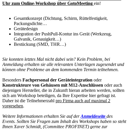
Uhr zum Online-Workshop über GotoMeeting
ein!
Gesamtkonzept (Dichtung, Schirm, Rüttelfestigkeit,
Packungsdichte…
Gerätedesign
Integration der PushPull-Kontur ins Gerät (Werkzeug,
Galvanik, Genauigkeit…)
Bestückung (SMD, THR…)
Sie konnten letztes Mal nicht dabei sein?
Kein Problem, bei
Anmeldung erhalten sie alle relevanten Unterlagen zugesendet und
können ohne Probleme an dem kommenden Termin teilnehmen.
Besonders
Fachpersonal der Geräteintegration
oder
Konstrukteure von Gehäusen mit M12-Anschlüssen
oder auch
diejenigen Hersteller, die in Zukunft hieran arbeiten werden, sollten
sich am Workshop beteiligen, da Ihre Expertise hier gefragt ist.
Daher ist die Teilnehmerzahl
pro Firma auch auf maximal 2
vorgesehen
.
Weitere Informationen erhalten Sie auf der
Anmeldeseite
des
Events. Sollten Sie Fragen zum Inhalt des Workshops haben so steht
Ihnen Xaver Schmidt, (Committee PROFINET) gerne zur