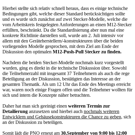
Hierbei stellte sich relativ schnell heraus, dass es einige technische
Bedingungen gibt, welche dieser Standard berücksichtigen sollte
und es wurde sich zunächst auf zwei Stecker-Modelle, welche die
vom Arbeitskreis festgelegten Anforderungen an einen M12-Stecker
erfüllten, beschränkt. Da die Standardisierung aber nun mal eine
konkrete Richtlinie darstellen soll, wurde am 2. Juli intensiv vor
allem mit den Geräteherstellern/-konstrukteuren über die beiden
vorliegenden Modelle gesprochen, mit dem Ziel am Ende der
Diskussion den optimalen
M12-Push-Pull Stecker zu finden.
Nachdem die beiden Stecker-Modelle nochmals kurz vorgestellt
wurden, ging es direkt in die technische Diskussion über. Sowohl
die Teilnehmerzahl mit insgesamt 37 Teilnehmern als auch die rege
Beteiligung an der Diskussion, bestätigten das Interesse an der
gesamten Thematik. Als um 12 Uhr das Ende des Meetings erreicht
war, waren noch einige Fragen offen und die Teilnehmer wollten für
sich und intern die Konzepte näher betrachten.
Daher hat man sich geeinigt einen
weiteren Termin zur
Detailierung
anzusetzen und hierbei auch
nochmals weiteren
Entwicklern und Gehäusekonstrukteuren die Chance zu geben,
sich
an der Diskussion zu beteiligen.
Somit lädt die PNO erneut am
30
.
September von 9:00 bis 12:00