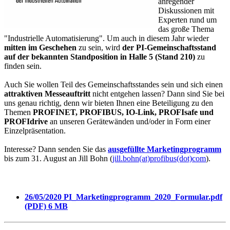
anregender
Diskussionen mit
Experten rund um
das große Thema
"Industrielle Automatisierung". Um auch in diesem Jahr wieder
mitten im Geschehen
zu sein, wird
der PI-Gemeinschaftsstand
auf der bekannten Standposition in Halle 5 (Stand 210)
zu
finden sein.
Auch Sie wollen Teil des Gemeinschaftsstandes sein und sich einen
attraktiven Messeauftritt
nicht entgehen lassen? Dann sind Sie bei
uns genau richtig, denn wir bieten Ihnen eine Beteiligung zu den
Themen
PROFINET, PROFIBUS, IO-Link, PROFIsafe und
PROFIdrive
an unseren Gerätewänden und/oder in Form einer
Einzelpräsentation.
Interesse? Dann senden Sie das
ausgefüllte Marketingprogramm
bis zum 31. August an Jill Bohn (
jill.bohn(at)profibus(dot)com
).
26/05/2020
PI_Marketingprogramm_2020_Formular.pdf
(PDF)
6 MB