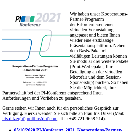
Wir haben unser Kooperations-
Partner-Programm
denErfordernissen einer
virtuellen Veranstaltung
angepasst und bieten Ihnen
wieder eine erstklassige
Präsentationsplattform. Neben
dem Basis-Paket mit
vielfältigen Leistungen können
Sie modular drei weitere Pakete
(Print-Werbepaket, Ihre
Beteiligung an der virtuellen
Microfair und dem Session-
Sponsorship) buchen. So haben
Sie die Möglichkeit, Ihre
Partnerschaft bei der PI-Konferenz entsprechend Ihren
Anforderungen und Vorlieben zu gestalten.
Gerne stehen wir Ihnen auch für ein persönliches Gespräch zur
Verfügung. Hierzu wenden Sie sich bitte an Frau Iris Dilzer (Mail:
iris.dilzer(at)profibus(dot)com
; Tel.: +49 721 9658 514).
05/10/2020
PI-Konferenz_2021_Kooperations-Partner-