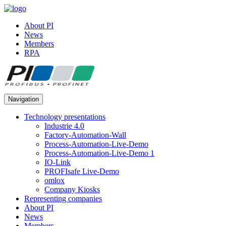
About PI
News
Members
RPA
Navigation
Technology presentations
Industrie 4.0
Factory-Automation-Wall
Process-Automation-Live-Demo
Process-Automation-Live-Demo 1
IO-Link
PROFIsafe Live-Demo
omlox
Company Kiosks
Representing companies
About PI
News
Members