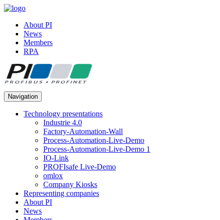
About PI
News
Members
RPA
Navigation
Technology presentations
Industrie 4.0
Factory-Automation-Wall
Process-Automation-Live-Demo
Process-Automation-Live-Demo 1
IO-Link
PROFIsafe Live-Demo
omlox
Company Kiosks
Representing companies
About PI
News
Members